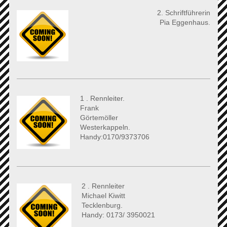
2. Schriftführerin
Pia Eggenhaus.
1 . Rennleiter.
Frank
Görtemöller
Westerkappeln.
Handy:0170/9373706
2 . Rennleiter
Michael Kiwitt
Tecklenburg.
Handy: 0173/ 3950021