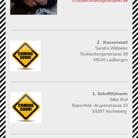
u.hindersmann@osnanet.de
2 . Kassenwart
Sandra Wibbeler
Tecklenburgerstrasse 38
49549 Ladbergen
1. Schriftführerin
Silke Rolf
Bakenfeld -Aruperstrasse 23
59387 Ascheberg