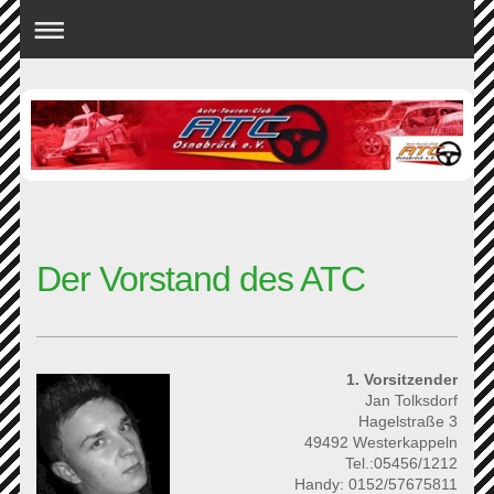
Der Vorstand des ATC
1. Vorsitzender
Jan Tolksdorf
Hagelstraße 3
49492 Westerkappeln
Tel.:05456/1212
Handy: 0152/57675811