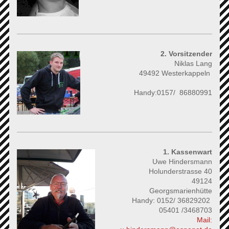
2. Vorsitzender
Niklas Lang
49492 Westerkappeln
Handy:0157/ 86880991
1. Kassenwart
Uwe Hindersmann
Holunderstrasse 40
49124
Georgsmarienhütte
Handy: 0152/ 36829202
05401 /3468703
Mail: